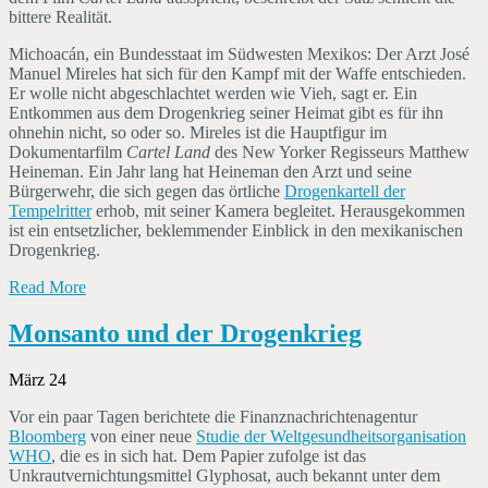
bittere Realität.
Michoacán, ein Bundesstaat im Südwesten Mexikos: Der Arzt José
Manuel Mireles hat sich für den Kampf mit der Waffe entschieden.
Er wolle nicht abgeschlachtet werden wie Vieh, sagt er. Ein
Entkommen aus dem Drogenkrieg seiner Heimat gibt es für ihn
ohnehin nicht, so oder so. Mireles ist die Hauptfigur im
Dokumentarfilm
Cartel Land
des New Yorker Regisseurs Matthew
Heineman. Ein Jahr lang hat Heineman den Arzt und seine
Bürgerwehr, die sich gegen das örtliche
Drogenkartell der
Tempelritter
erhob, mit seiner Kamera begleitet. Herausgekommen
ist ein entsetzlicher, beklemmender Einblick in den mexikanischen
Drogenkrieg.
Read More
Monsanto und der Drogenkrieg
März 24
Vor ein paar Tagen berichtete die Finanznachrichtenagentur
Bloomberg
von einer neue
Studie der Weltgesundheitsorganisation
WHO
, die es in sich hat. Dem Papier zufolge ist das
Unkrautvernichtungsmittel Glyphosat, auch bekannt unter dem