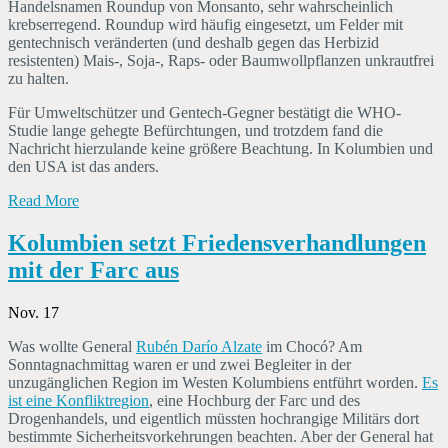
Handelsnamen Roundup von Monsanto, sehr wahrscheinlich
krebserregend. Roundup wird häufig eingesetzt, um Felder mit
gentechnisch veränderten (und deshalb gegen das Herbizid
resistenten) Mais-, Soja-, Raps- oder Baumwollpflanzen unkrautfrei
zu halten.
Für Umweltschützer und Gentech-Gegner bestätigt die WHO-
Studie lange gehegte Befürchtungen, und trotzdem fand die
Nachricht hierzulande keine größere Beachtung. In Kolumbien und
den USA ist das anders.
Read More
Kolumbien setzt Friedensverhandlungen
mit der Farc aus
Nov. 17
Was wollte General
Rubén Darío Alzate
im Chocó? Am
Sonntagnachmittag waren er und zwei Begleiter in der
unzugänglichen Region im Westen Kolumbiens entführt worden.
Es
ist eine Konfliktregion
, eine Hochburg der Farc und des
Drogenhandels, und eigentlich müssten hochrangige Militärs dort
bestimmte Sicherheitsvorkehrungen beachten. Aber der General hat