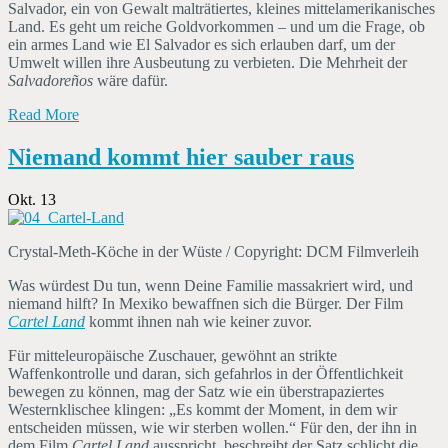
Salvador, ein von Gewalt malträtiertes, kleines mittelamerikanisches
Land. Es geht um reiche Goldvorkommen – und um die Frage, ob
ein armes Land wie El Salvador es sich erlauben darf, um der
Umwelt willen ihre Ausbeutung zu verbieten. Die Mehrheit der
Salvadoreños
wäre dafür.
Read More
Niemand kommt hier sauber raus
Okt. 13
Crystal-Meth-Köche in der Wüste / Copyright: DCM Filmverleih
Was würdest Du tun, wenn Deine Familie massakriert wird, und
niemand hilft? In Mexiko bewaffnen sich die Bürger. Der Film
Cartel Land
kommt ihnen nah wie keiner zuvor.
Für mitteleuropäische Zuschauer, gewöhnt an strikte
Waffenkontrolle und daran, sich gefahrlos in der Öffentlichkeit
bewegen zu können, mag der Satz wie ein überstrapaziertes
Westernklischee klingen: „Es kommt der Moment, in dem wir
entscheiden müssen, wie wir sterben wollen.“ Für den, der ihn in
dem Film
Cartel Land
ausspricht, beschreibt der Satz schlicht die