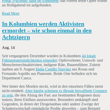
Portal
!Pacifista!
zählt 66 Ermordete
; das vorerst letzte Opfer wurde
an Heiligabend tot aufgefunden.
Read More
In Kolumbien werden Aktivisten
ermordet – wie schon einmal in den
Achtzigern
Aug. 14
Seit vergangenen Dezember wurden in Kolumbien
44 lokale
Führungspersönlichkeiten ermordet
: Opfervertreter, Umwelt- und
Menschenrechtsaktivisten, indigene Räte, Bauernführer. Zuletzt
starben am 9. August
Idalia Castillo Narváez
aus Rosas und
Fernando Asprillo aus Piamonte. Beide Orte befinden sich im
Department Cauca.
Wer hinter den Morden steckt, wird in den einzelnen Fällen meist
nicht ermittelt.
Aber häufig scheinen es illegale bewaffnete Gruppen
zu sein
, die den Abzug der Farc aus bestimmten Regionen dazu
nutzen, ihren Einfluss auszuweiten. Besonders umkämpft sind
Gegenden, in denen der Drogenanbau oder andere Zweige der
Schattenwirtschaft einträgliche Profite abwerfen – zum Beispiel