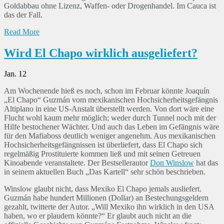
Goldabbau ohne Lizenz, Waffen- oder Drogenhandel. Im Cauca ist
das der Fall.
Read More
Wird El Chapo wirklich ausgeliefert?
Jan. 12
Am Wochenende hieß es noch, schon im Februar könnte Joaquín
„El Chapo“ Guzmán vom mexikanischen Hochsicherheitsgefängnis
Altiplano in eine US-Anstalt überstellt werden. Von dort wäre eine
Flucht wohl kaum mehr möglich; weder durch Tunnel noch mit der
Hilfe bestochener Wächter. Und auch das Leben im Gefängnis wäre
für den Mafiaboss deutlich weniger angenehm. Aus mexikanischen
Hochsicherheitsgefängnissen ist überliefert, dass El Chapo sich
regelmäßig Prostituierte kommen ließ und mit seinen Getreuen
Kinoabende veranstaltete. Der Bestsellerautor
Don Winslow
hat das
in seinem aktuellen Buch „Das Kartell“ sehr schön beschrieben.
Winslow glaubt nicht, dass Mexiko El Chapo jemals ausliefert.
Guzmán habe hundert Millionen (Dollar) an Bestechungsgeldern
gezahlt, twitterte der Autor. „Will Mexiko ihn wirklich in den USA
haben, wo er plaudern könnte?“ Er glaubt auch nicht an die