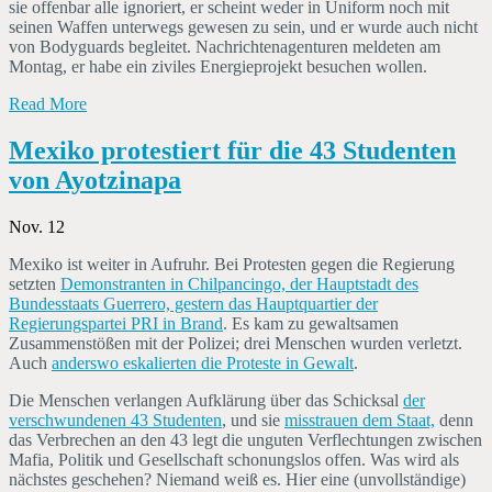
sie offenbar alle ignoriert, er scheint weder in Uniform noch mit
seinen Waffen unterwegs gewesen zu sein, und er wurde auch nicht
von Bodyguards begleitet. Nachrichtenagenturen meldeten am
Montag, er habe ein ziviles Energieprojekt besuchen wollen.
Read More
Mexiko protestiert für die 43 Studenten
von Ayotzinapa
Nov. 12
Mexiko ist weiter in Aufruhr. Bei Protesten gegen die Regierung
setzten
Demonstranten in Chilpancingo, der Hauptstadt des
Bundesstaats Guerrero, gestern das Hauptquartier der
Regierungspartei PRI in Brand
. Es kam zu gewaltsamen
Zusammenstößen mit der Polizei; drei Menschen wurden verletzt.
Auch
anderswo eskalierten die Proteste in Gewalt
.
Die Menschen verlangen Aufklärung über das Schicksal
der
verschwundenen 43 Studenten
, und sie
misstrauen dem Staat,
denn
das Verbrechen an den 43 legt die unguten Verflechtungen zwischen
Mafia, Politik und Gesellschaft schonungslos offen. Was wird als
nächstes geschehen? Niemand weiß es. Hier eine (unvollständige)