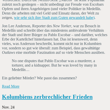
zuletzt noch gestiegen – nicht unbedingt zur Freude von Escobars
Opfern und ihren Angehörigen (und vieler Politiker in Medellín.
Denn die arbeiten mit viel Geld und Einsatz daran, der Welt zu
zeigen,
wie sehr sich ihre Stadt zum Guten gewandelt habe)
.
Jon Lee Anderson, Reporter des
New Yorker
, war zu Besuch in
Medellín und schreibt über das mindestens ambivalente Verhältnis
der Stadt und ihrer Bürger zu Pablo Escobar – und darüber, welches
Erbe der Kartellchef hinterlassen hat. Das ist lesenswert, denn
vieles, was Anderson beschreibt, kommt nicht nur in Kolumbien
vor, sondern so gut wie überall: zum Beispiel, dass gewalttätige
Outlaws
eine morbide Faszination auf so viele Menschen ausüben.
No one disputes that Pablo Escobar was a murderer, a
torturer, and a kidnapper. But he was loved by many in
Medellín…
Ein geliebter Mörder? Wie passt das zusammen?
Read More
Kolumbiens zerbrechlicher Frieden
Nov. 24