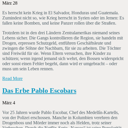
März 28
Es herrscht kein Krieg in El Salvador, Honduras und Guatemala.
Zumindest nicht so, wie Krieg herrscht in Syrien oder im Jemen: Es
fallen keine Bomben, und keine Panzer rollen über die Straßen.
Trotzdem ist in den drei Ländern Zentralamerikas niemand seines
Lebens sicher. Die Gangs kontrollieren die Region, sie handeln mit
Drogen, erpressen Schutzgeld, entführen Geschäftsleute und
zwingen die Söhne der Nachbarn, für sie zu arbeiten. Die Töchter
sind Freiwild für sie. Wenn Eltern versuchen, ihre Kinder zu
schützen; wenn irgend jemand sich wehrt, den Bossen widerspricht
oder sonst einen Fehler begeht, dann wird er umgebracht – oder
muss um sein Leben rennen.
Read More
Das Erbe Pablo Escobars
März 4
Vor 25 Jahren wurde Pablo Escobar, Chef des Medellín-Kartells,
von der Polizei erschossen. Manche in Kolumbien verehren den
Drogenboss und Mörder immer noch als Helden, trotz seiner
Verbrechen. Durch die Netflix-Serie „Narcos“ ist seine Popularität