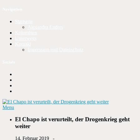
Navigation
Startseite
Alexandra Endres
Kolumbien
Unterwegs
Kontakt
Impressum und Datenschutz
Socials
Menu
El Chapo ist verurteilt, der Drogenkrieg geht
weiter
14. Februar 2019 -