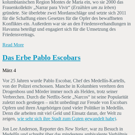
kolumbianischen Region Montes de Maria ein, wo sie 2000 das
Frauenkollektiv „Narrar para Vivir“ (
Erzählen um zu leben
)
gründete. Sie überlebte zwei Mordanschläge und setzte sich 2011
für die Schaffung eines Gesetzes für die Opfer des bewaffneten
Konfliktes ein. Außerdem war sie an den Friedensverhandlungen in
Havanna beteiligt und engagiert sich für die Umsetzung des
Friedensvertrags.
Read More
Das Erbe Pablo Escobars
März 4
Vor 25 Jahren wurde Pablo Escobar, Chef des Medellín-Kartells,
von der Polizei erschossen. Manche in Kolumbien verehren den
Drogenboss und Mörder immer noch als Helden, trotz seiner
Verbrechen. Durch die Netflix-Serie „Narcos“ ist seine Popularität
zuletzt noch gestiegen – nicht unbedingt zur Freude von Escobars
Opfern und ihren Angehörigen (und vieler Politiker in Medellín.
Denn die arbeiten mit viel Geld und Einsatz daran, der Welt zu
zeigen,
wie sehr sich ihre Stadt zum Guten gewandelt habe)
.
Jon Lee Anderson, Reporter des
New Yorker
, war zu Besuch in
Medellín und schreibt über das mindestens ambivalente Verhältnis