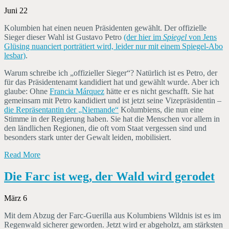
Juni 22
Kolumbien hat einen neuen Präsidenten gewählt. Der offizielle
Sieger dieser Wahl ist Gustavo Petro
(der hier im
Spiegel
von Jens
Glüsing nuanciert porträtiert wird, leider nur mit einem Spiegel-Abo
lesbar)
.
Warum schreibe ich „offizieller Sieger“? Natürlich ist es Petro, der
für das Präsidentenamt kandidiert hat und gewählt wurde. Aber ich
glaube: Ohne
Francia Márquez
hätte er es nicht geschafft. Sie hat
gemeinsam mit Petro kandidiert und ist jetzt seine Vizepräsidentin –
die Repräsentantin der „Niemande“
Kolumbiens, die nun eine
Stimme in der Regierung haben. Sie hat die Menschen vor allem in
den ländlichen Regionen, die oft vom Staat vergessen sind und
besonders stark unter der Gewalt leiden, mobilisiert.
Read More
Die Farc ist weg, der Wald wird gerodet
März 6
Mit dem Abzug der Farc-Guerilla aus Kolumbiens Wildnis ist es im
Regenwald sicherer geworden. Jetzt wird er abgeholzt, am stärksten