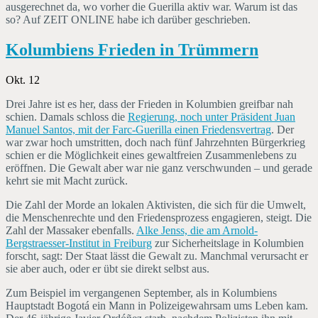
ausgerechnet da, wo vorher die Guerilla aktiv war. Warum ist das
so? Auf ZEIT ONLINE habe ich darüber geschrieben.
Kolumbiens Frieden in Trümmern
Okt. 12
Drei Jahre ist es her, dass der Frieden in Kolumbien greifbar nah
schien. Damals schloss die
Regierung, noch unter Präsident Juan
Manuel Santos, mit der Farc-Guerilla einen Friedensvertrag
. Der
war zwar hoch umstritten, doch nach fünf Jahrzehnten Bürgerkrieg
schien er die Möglichkeit eines gewaltfreien Zusammenlebens zu
eröffnen. Die Gewalt aber war nie ganz verschwunden – und gerade
kehrt sie mit Macht zurück.
Die Zahl der Morde an lokalen Aktivisten, die sich für die Umwelt,
die Menschenrechte und den Friedensprozess engagieren, steigt. Die
Zahl der Massaker ebenfalls.
Alke Jenss, die am Arnold-
Bergstraesser-Institut in Freiburg
zur Sicherheitslage in Kolumbien
forscht, sagt: Der Staat lässt die Gewalt zu. Manchmal verursacht er
sie aber auch, oder er übt sie direkt selbst aus.
Zum Beispiel im vergangenen September, als in Kolumbiens
Hauptstadt Bogotá ein Mann in Polizeigewahrsam ums Leben kam.