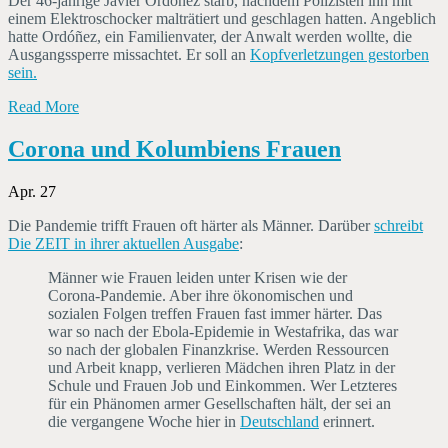
Der 46-jährige Javier Ordóñez starb, nachdem Polizisten ihn mit
einem Elektroschocker malträtiert und geschlagen hatten. Angeblich
hatte Ordóñez, ein Familienvater, der Anwalt werden wollte, die
Ausgangssperre missachtet. Er soll an
Kopfverletzungen gestorben
sein.
Read More
Corona und Kolumbiens Frauen
Apr. 27
Die Pandemie trifft Frauen oft härter als Männer. Darüber
schreibt
D
ie ZEIT in ihrer aktuellen Ausgabe
:
Männer wie Frauen leiden unter Krisen wie der
Corona-Pandemie. Aber ihre ökonomischen und
sozialen Folgen treffen Frauen fast immer härter. Das
war so nach der Ebola-Epidemie in Westafrika, das war
so nach der globalen Finanzkrise. Werden Ressourcen
und Arbeit knapp, verlieren Mädchen ihren Platz in der
Schule und Frauen Job und Einkommen. Wer Letzteres
für ein Phänomen armer Gesellschaften hält, der sei an
die vergangene Woche hier in
Deutschland
erinnert.