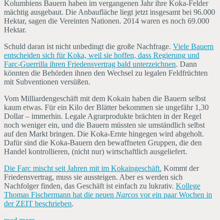
Kolumbiens Bauern haben im vergangenen Jahr ihre Koka-Felder
mächtig ausgebaut. Die Anbaufläche liegt jetzt insgesamt bei 96.000
Hektar, sagen die Vereinten Nationen. 2014 waren es noch 69.000
Hektar.
Schuld daran ist nicht unbedingt die große Nachfrage.
Viele Bauern
entscheiden sich für Koka, weil sie hoffen, dass Regierung und
Farc-Guerrilla ihren Friedensvertrag bald unterzeichnen
. Dann
könnten die Behörden ihnen den Wechsel zu legalen Feldfrüchten
mit Subventionen versüßen.
Vom Milliardengeschäft mit dem Kokain haben die Bauern selbst
kaum etwas. Für ein Kilo der Blätter bekommen sie ungefähr 1,30
Dollar – immerhin. Legale Agrarprodukte brächten in der Regel
noch weniger ein, und die Bauern müssten sie umständlich selbst
auf den Markt bringen. Die Koka-Ernte hingegen wird abgeholt.
Dafür sind die Koka-Bauern den bewaffneten Gruppen, die den
Handel kontrollieren, (nicht nur) wirtschaftlich ausgeliefert.
Die Farc mischt seit Jahren mit im Kokaingeschäft.
Kommt der
Friedensvertrag, muss sie aussteigen. Aber es werden sich
Nachfolger finden, das Geschäft ist einfach zu lukrativ.
Kollege
Thomas Fischermann hat die neuen
Narcos
vor ein paar Wochen in
der ZEIT beschrieben
.