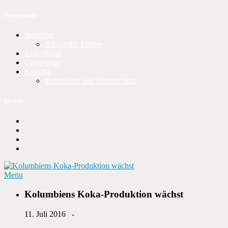
Navigation
Startseite
Alexandra Endres
Kolumbien
Unterwegs
Kontakt
Impressum und Datenschutz
Socials
Menu
Kolumbiens Koka-Produktion wächst
11. Juli 2016 -