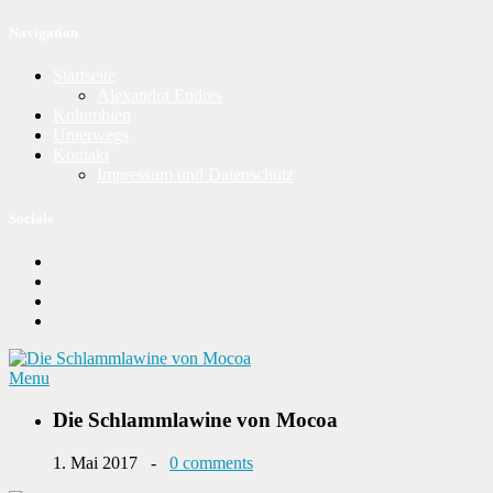
Navigation
Startseite
Alexandra Endres
Kolumbien
Unterwegs
Kontakt
Impressum und Datenschutz
Socials
Menu
Die Schlammlawine von Mocoa
1. Mai 2017 -
0 comments