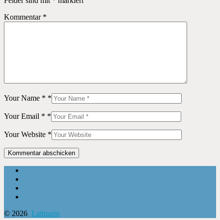
Felder sind mit
*
markiert
Kommentar
*
Your Name *
*
Your Email *
*
Your Website
*
© 2026
Latinario