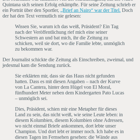
Quintana sich seinen Erfolg erkämpfte. Für seine Zeitung schrieb er
ein Porträt über den Sportler,
„Brief an Nairo“ war der Titel.
Doch
der hat den Text vermutlich nie gelesen:
Wissen Sie, warum ich das weiß, Präsident? Ein Tag
nach der Veröffentlichung rief mich eine seiner
Schwestern an und bat mich, ihr die Zeitung zu
schicken, weil sie dort, wo die Familie lebte, unmöglich
zu bekommen war.
Der Journalist schickte die Zeitung als Einschreiben, zweimal, und
jedesmal kam die Sendung zurück.
Sie erklärten mir, dass sie das Haus nicht gefunden
hatten. Dass es mit diesen Angaben – nach der Kurve
von La Cantera, hinter dem Hügel von El Moral,
fünfhundert Meter neben dem Kindergarten Pato Lucas
– unmöglich sei.
Dies, Präsident, schien mir eine Metapher für dieses
Land zu sein, das nicht weiß, wie seine Leute leben: in
diesem Kolumbien, diesem Kolumbien ohne Adressen,
wo nicht einmal Briefe ankommen, dort lebte unser
Champion. Und dort lebt er immer noch. Ich habe es in
diesen Tagen im Fernsehen gesehen: die Wände aus