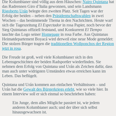
Die Kolumbianer sind völlig aus dem Häuschen:
Nairo Quintana
hat
das Radrennen Giro d’Italia gewonnen, und sein Landsmann
Rigoberto Urán
belegte den zweiten Platz. Seit Tagen war der
Erfolg der beiden – neben den
Präsidentschaftswahlen
in zwei
Wochen – das bestimmende Thema in den Nachrichten. Heute warf
sich die Tageszeitung
El Espectador
in rosa Papier, noch bevor der
Sieg Quintanas offiziell feststand, und Konkurrent
El Tiempo
tauchte das Logo seiner
Homepage
in rosa Farbe. Aus Quintanas
Heimatdepartement Boyacá wird derweil eine neue Mode gemeldet:
Die stolzen Bürger tragen die
traditionellen Wollponchos der Region
jetzt in rosa
.
Die Freude ist groß, weil viele Kolumbianer sich in den
Lebensgeschichten der beiden Radsportler wiederfinden. Sie
nehmen dem Erfolg von Quintana und Urán als Zeichen dafür, dass
man auch unter widrigsten Umständen etwas erreichen kann im
Leben. Das beflügelt.
Quintana und Urán kommen aus einfachen Verhältnissen – und
Urán hat die
Gewalt des Bürgerkriegs erlebt
, wie so viele hier. In
einem Interview soll er sich einmal so beschrieben haben:
Ein Junge, dem alles Mögliche passiert ist, wie jedem
anderen Kolumbianer auch; und der über sich selbst
hinausgewachsen ist.