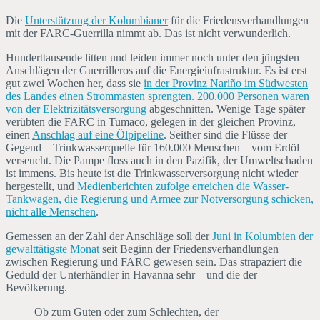
Die
Unterstützung der Kolumbianer
für die Friedensverhandlungen
mit der FARC-Guerrilla nimmt ab. Das ist nicht verwunderlich.
Hunderttausende litten und leiden immer noch unter den jüngsten
Anschlägen der Guerrilleros auf die Energieinfrastruktur. Es ist erst
gut zwei Wochen her, dass sie
in der Provinz Nariño im Südwesten
des Landes einen Strommasten sprengten. 200.000 Personen waren
von der Elektrizitätsversorgung
abgeschnitten. Wenige Tage später
verübten die FARC in Tumaco, gelegen in der gleichen Provinz,
einen
Anschlag auf eine Ölpipeline
. Seither sind die Flüsse der
Gegend – Trinkwasserquelle für 160.000 Menschen – vom Erdöl
verseucht. Die Pampe floss auch in den Pazifik, der Umweltschaden
ist immens. Bis heute ist die Trinkwasserversorgung nicht wieder
hergestellt, und
Medienberichten zufolge erreichen die Wasser-
Tankwagen, die Regierung und Armee zur Notversorgung schicken,
nicht alle Menschen
.
Gemessen an der Zahl der Anschläge soll der
Juni in Kolumbien der
gewalttätigste Monat
seit Beginn der Friedensverhandlungen
zwischen Regierung und FARC gewesen sein. Das strapaziert die
Geduld der Unterhändler in Havanna sehr – und die der
Bevölkerung.
Ob zum Guten oder zum Schlechten, der