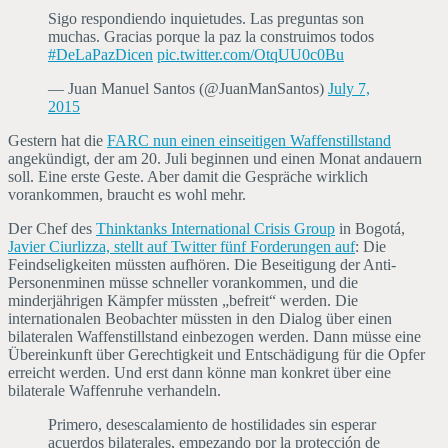
Sigo respondiendo inquietudes. Las preguntas son
muchas. Gracias porque la paz la construimos todos
#DeLaPazDicen
pic.twitter.com/OtqUU0c0Bu
— Juan Manuel Santos (@JuanManSantos)
July 7,
2015
Gestern hat die
FARC nun einen einseitigen Waffenstillstand
angekündigt, der am 20. Juli beginnen und einen Monat andauern
soll. Eine erste Geste. Aber damit die Gespräche wirklich
vorankommen, braucht es wohl mehr.
Der Chef des
Thinktanks International Crisis Group
in Bogotá,
Javier Ciurlizza, stellt auf Twitter fünf Forderungen auf
: Die
Feindseligkeiten müssten aufhören. Die Beseitigung der Anti-
Personenminen müsse schneller vorankommen, und die
minderjährigen Kämpfer müssten „befreit“ werden. Die
internationalen Beobachter müssten in den Dialog über einen
bilateralen Waffenstillstand einbezogen werden. Dann müsse eine
Übereinkunft über Gerechtigkeit und Entschädigung für die Opfer
erreicht werden. Und erst dann könne man konkret über eine
bilaterale Waffenruhe verhandeln.
Primero, desescalamiento de hostilidades sin esperar
acuerdos bilaterales, empezando por la protección de