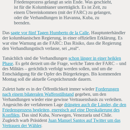
Friedensprozess gelangt an sein Ende. Was geschieht,
ist für die Kolumbianer unerträglich. Es ist Zeit, zu
einem Übereinkommen (mit der FARC) zu gelangen,
oder die Verhandlungen in Havanna, Kuba, zu
beenden.
Das
sagte vor fünf Tagen Humberto de la Calle
, Hauptunterhändler
der kolumbianischen Regierung, in einer offiziellen Erklärung. Es
war eine Warnung an die FARC: Das Risiko, dass die Regierung
den Verhandlungstisch verlasse, sei „real“.
Tatsächlich sind die Verhandlungen
schon länger in einer heiklen
Phase
. Es geht derzeit um die Frage, welche Taten der FARC – und
des Militärs – gerichtlich verfolgt werden sollen, und um die
Entschädigung für die Opfer des Bürgerkrieges. Bis kommenden
Montag soll die aktuelle Gesprächsrunde dauern.
Zuletzt hatte es in der Öffentlichkeit immer wieder
Forderungen
nach einem bilateralen Waffenstillstand
gegeben, um den
Verhandlungen wieder eine gewisse Vertrauensbasis zu verleihen.
Angesichts der verfahrenen Lage
drängten auch die Länder, die den
Friedensprozess begleiten, energisch auf eine Deeskalierung des
Konflikts
. Das sind Kuba, Norwegen, Venezuela und Chile.
Zugleich warb Präsident
Juan Manuel Santos auf Twitter um das
Vertrauen der Wähler
.