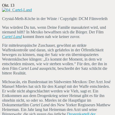
Okt. 13
Crystal-Meth-Köche in der Wüste / Copyright: DCM Filmverleih
Was würdest Du tun, wenn Deine Familie massakriert wird, und
niemand hilft? In Mexiko bewaffnen sich die Bürger. Der Film
Cartel Land
kommt ihnen nah wie keiner zuvor.
Für mitteleuropäische Zuschauer, gewöhnt an strikte
Waffenkontrolle und daran, sich gefahrlos in der Öffentlichkeit
bewegen zu können, mag der Satz wie ein überstrapaziertes
Westernklischee klingen: „Es kommt der Moment, in dem wir
entscheiden müssen, wie wir sterben wollen.“ Für den, der ihn in
dem Film
Cartel Land
ausspricht, beschreibt der Satz schlicht die
bittere Realität.
Michoacán, ein Bundesstaat im Südwesten Mexikos: Der Arzt José
Manuel Mireles hat sich für den Kampf mit der Waffe entschieden.
Er wolle nicht abgeschlachtet werden wie Vieh, sagt er. Ein
Entkommen aus dem Drogenkrieg seiner Heimat gibt es für ihn
ohnehin nicht, so oder so. Mireles ist die Hauptfigur im
Dokumentarfilm
Cartel Land
des New Yorker Regisseurs Matthew
Heineman. Ein Jahr lang hat Heineman den Arzt und seine
Bürgerwehr, die sich gegen das örtliche
Drogenkartell der